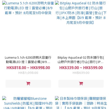
Lumena 5.1ch 6200流明大容量行
Bitplay AquaSeal 02 防水隨行包|
動電源LED 燈丨露營必備|8/9 截
山野戶外旅行者|行山|旅行|IPX7
單，預計 :8月尾至9月中發貨
防水|防潑|露營|登山|下海|水上
HK$818.00 ~ HK$998.00
HK$339.00 ~ HK$599.00
樂園【8/9 截單，預計 :8月尾至9
HK$1,098.00
HK$639.00
月中發貨】