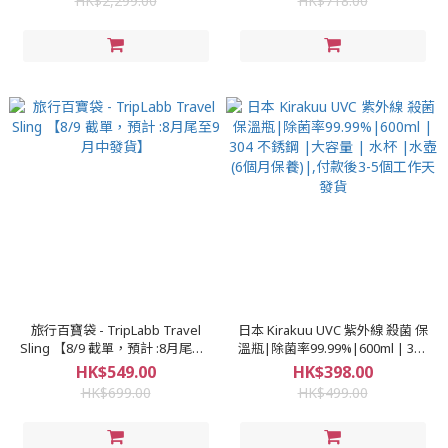
HK$2,299.00
HK$718.00
旅行百寶袋 - TripLabb Travel
日本 Kirakuu UVC 紫外線 殺菌 保
Sling 【8/9 截單，預計 :8月尾至9
溫瓶|除菌率99.99%|600ml | 304
月中發貨】
不銹鋼 |大容量 | 水杯 |水壺 (6個
HK$549.00
HK$398.00
月保養)|,付款後3-5個工作天發貨
HK$699.00
HK$499.00