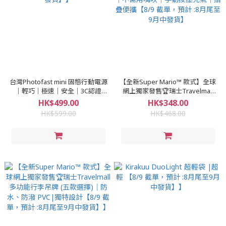
台灣Photofast mini 固態行動電源
【全新Super Mario™ 款式】全球
｜輕巧｜極速｜安全｜3C認證
網上獨家發售🏆瑞士Travelmall
【8/9 截單，預計 :8月尾至9月中
旅行3D充氣連帽頸枕│按摩頸枕
HK$499.00
HK$348.00
發貨】】
│不需用嘴吹│手動按壓充氣│
HK$599.00
HK$468.00
摺疊便攜【8/9 截單，預計 :8月尾
至9月中發貨】