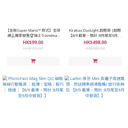
【全新Super Mario™ 款式】全球
Kirakuu DuoLight 超輕袋 |超輕
網上獨家發售🏆瑞士Travelmall
【8/9 截單，預計 :8月尾至9月中
多功能行李吊牌 (五款選擇)│防
發貨】】
HK$99.00
HK$498.00
水、防潑 PVC|獨特設計【8/9 截
HK$159.00
HK$588.00
單，預計 :8月尾至9月中發貨】】