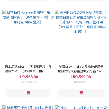
日本品牌 Kirakuu便攜旅行袋｜隱
美國NEWEDO時尚多功能便用便
藏環保袋 | 【8/9 截單，預計 :8月
携自由行大容量登機旅行箱Pro｜
尾至9月中發貨】
外接USB充電｜可折疊杯架【8/9
HK$568.00
HK$599.00
截單，預計 :8月尾至9月中發
HK$668.00
HK$699.00
貨】】