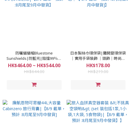
防曬貓貓帽Bluestone
日本製絲巾環保袋|攤開變環保袋
Sunshields|防藍光|阻擋99％的
│實用手袋裝飾 │頭飾│時尚生
UVA,UVB射線|【8/9 截單，預計
活│【 8/9 截單，預計 :8月尾至9
HK$464.00 ~ HK$544.00
HK$178.00
:8月尾至9月中發貨】
月中發貨]】
HK$644.00
HK$219.00