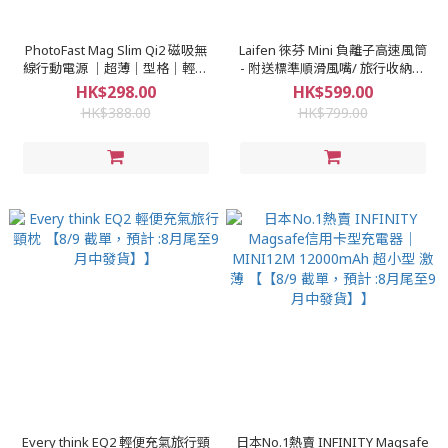
PhotoFast Mag Slim Qi2 磁吸無
Laifen 徠芬 Mini 負離子高速風筒
線行動電源 ｜超薄｜型格｜輕巧
- 附送標準順滑風嘴/ 旅行收納包
｜ 極速｜【8/9 截單，預計 :8月尾
【8/9 截單，預計 :8月尾至9月中
HK$298.00
HK$599.00
至9月中發貨】】
發貨】】
HK$388.00
HK$799.00
Every think EQ2 輕便充氣旅行頸
日本No.1熱賣 INFINITY Magsafe