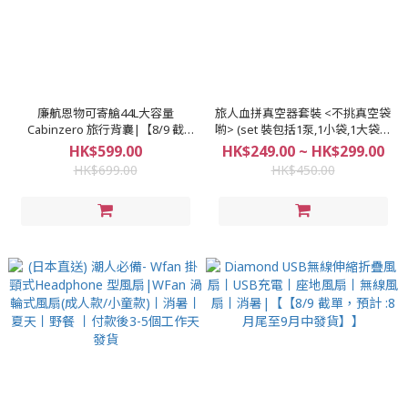
廉航恩物可寄艙44L大容量
旅人血拼真空器套裝 <不挑真空袋
Cabinzero 旅行背囊|【8/9 截
喲> (set 裝包括1泵,1小袋,1大袋, 5
單，預計 :8月尾至9月中發貨]
食物袋)|【8/9 截單，預計 :8月尾
HK$599.00
HK$249.00 ~ HK$299.00
至9月中發貨】】
HK$699.00
HK$450.00