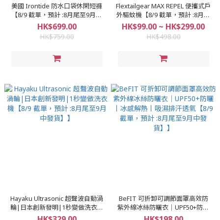
美國 Irontide 防水口袋休閑短褲
Flextailgear MAX REPEL 便攜式戶
【8/9 截單，預計 :8月尾至9月中
外驅蚊機【8/9 截單，預計 :8月尾
發貨】】
至9月中發貨】】
HK$699.00
HK$99.00 ~ HK$299.00
HK$759.00
HK$498.00
Hayaku Ultrasonic 超聲波自動渦
BeFIT 可折卸可調節面罩高效防
輪|日本創新發明|1秒變做洗衣機
紫外線冰絲防曬衣｜UPF50+防曬
【8/9 截單，預計 :8月尾至9月中
丨冰感解熱丨吸濕排汗透氣【8/9
HK$329.00
HK$198.00