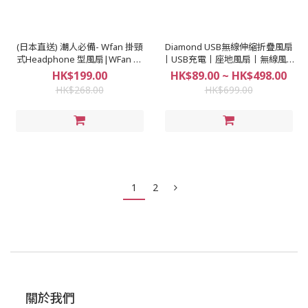
(日本直送) 潮人必備- Wfan 掛頸
Diamond USB無線伸縮折疊風扇
式Headphone 型風扇|WFan 渦
丨USB充電丨座地風扇丨無線風扇
輪式風扇(成人款/小童款)丨消暑
丨消暑|【【8/9 截單，預計 :8月
HK$199.00
HK$89.00 ~ HK$498.00
丨夏天丨野餐 丨付款後3-5個工作
尾至9月中發貨】】
HK$268.00
HK$699.00
天發貨
1
2
關於我們