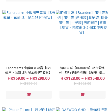
Fandreams 小飯團充電寶【8/9
韓國直送【Branden】旅行袋系
截單，預計 :8月尾至9月中發貨】
列 |旅行袋|斜揹袋|收納袋|摺疊
旅行袋|手提袋|防盜銀包|背囊
HK$69.00 ~ HK$299.00
HK$128.00 ~ HK$549.00
【現貨 - 付款後 3-5 個工作天發
HK$399.00
HK$628.00
貨】