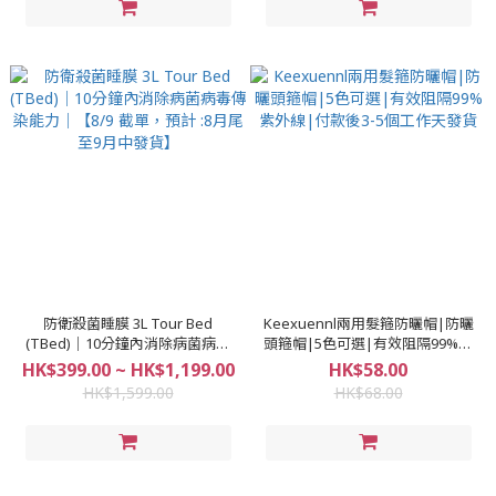
防衛殺菌睡膜 3L Tour Bed
Keexuennl兩用髮箍防曬帽|防曬
(TBed)｜10分鐘內消除病菌病毒
頭箍帽|5色可選|有效阻隔99%紫
傳染能力｜【8/9 截單，預計 :8月
外線|付款後3-5個工作天發貨
HK$399.00 ~ HK$1,199.00
HK$58.00
尾至9月中發貨】
HK$1,599.00
HK$68.00