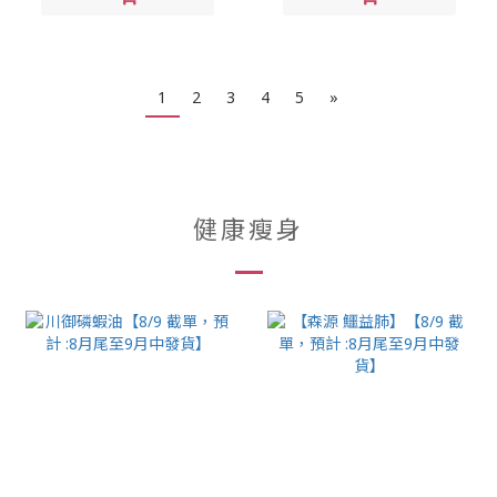
1
2
3
4
5
»
健康瘦身