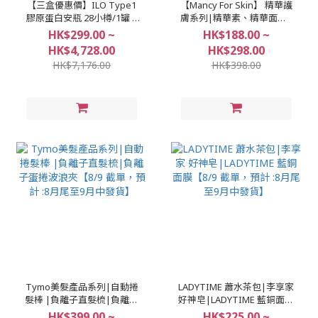
【三盒優惠價】ILO Type1
【Mancy For Skin】 精華護
膠原蛋白安瓶 28小樽/1罐 |
膚系列|精華素、精華面膜|
ILO 穀胱甘肽亮白粉 30包/1
強靭肌膚底層至真皮層|深層
HK$299.00 ~
HK$188.00 ~
盒|防止黑色素的產生|打造
補水|減少暗沉和抗氧化|舒
HK$4,728.00
HK$298.00
緊緻肌膚|蘊含豐富膠原蛋白
緩鎖定與抗炎|修護皮膚屏障
HK$7,176.00
HK$398.00
【8/9 截單，預計 :8月尾至9
【8/9 截單，預計 :8月尾至9
月中發貨】
月中發貨】
Tymo美髮產品系列|自動捲
LADYTIME 蕭水茶包|李享家
髮棒 |負離子直髮梳|負離子
好神皂|LADYTIME 藍銅面膜
蛋捲波浪夾【8/9 截單，預
【8/9 截單，預計 :8月尾至9
HK$399.00 ~
HK$225.00 ~