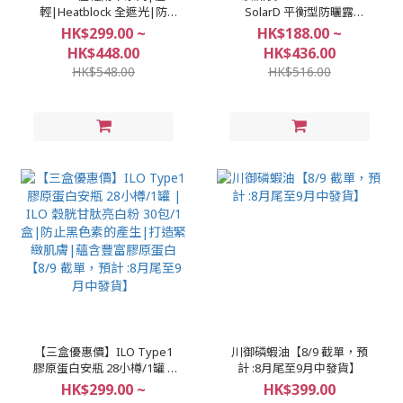
輕|Heatblock 全遮光|防
SolarD 平衡型防曬露
UV|自動傘|手動傘|輕便|跣
40ml/100ml 【8/9 截單，預
HK$299.00 ~
HK$188.00 ~
水|摺疊傘【8/9 截單，預計
計 :8月尾至9月中發貨】
HK$448.00
HK$436.00
:8月尾至9月中發貨】
HK$548.00
HK$516.00
【三盒優惠價】ILO Type1
川御磷蝦油【8/9 截單，預
膠原蛋白安瓶 28小樽/1罐 |
計 :8月尾至9月中發貨】
ILO 穀胱甘肽亮白粉 30包/1
HK$299.00 ~
HK$399.00
盒|防止黑色素的產生|打造