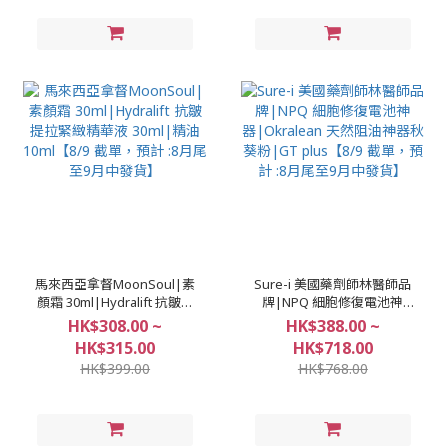
馬來西亞拿督MoonSoul|素
Sure-i 美國藥劑師林醫師品
顏霜 30ml|Hydralift 抗皺提
牌|NPQ 細胞修復電池神
拉緊緻精華液 30ml|精油
器|Okralean 天然阻油神器
HK$308.00 ~
HK$388.00 ~
10ml【8/9 截單，預計 :8月
秋葵粉|GT plus【8/9 截
HK$315.00
HK$718.00
尾至9月中發貨】
單，預計 :8月尾至9月中發
HK$399.00
HK$768.00
貨】