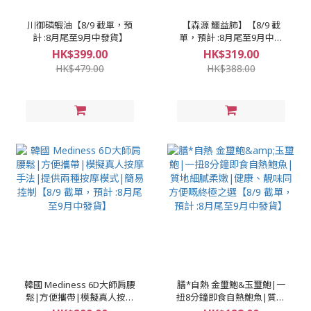
川御磷蝦油【8/9 截單，預
【森源 鱷益肺】【8/9 截
計 :8月尾至9月中發貨】
單，預計 :8月尾至9月中發
貨】
HK$399.00
HK$319.00
HK$479.00
HK$388.00
韓國 Mediness 6D大師肩腰
膳*自熱 金璽鮑&玉璽鮑|一
鬆|方便攜帶|模擬真人按摩
扭8分鐘即食自熱鮑魚|質地
手法|提供兩種按摩模式|簡
細膩柔嫩|健康、靚味同方便