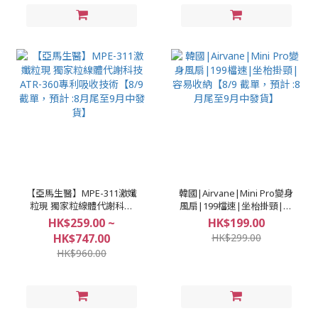
【亞馬生醫】MPE-311激孅
韓國|Airvane|Mini Pro變身
粒現 獨家粒線體代謝科技
風扇|199檔速|坐枱掛頸|容
ATR-360專利吸收技術【8/9
易收納【8/9 截單，預計 :8
HK$259.00 ~
HK$199.00
截單，預計 :8月尾至9月中發
月尾至9月中發貨】
HK$747.00
HK$299.00
貨】
HK$960.00