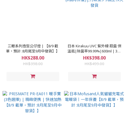
三眼系列造型公仔燈 | 【8/9 截
日本 Kirakuu UVC 紫外線 殺菌 保
單，預計 :8月尾至9月中發貨】】
溫瓶|除菌率99.99%|600ml | 304
不銹鋼 |大容量 | 水杯 |水壺 (6個
HK$288.00
HK$398.00
月保養)|,付款後3-5個工作天發貨
HK$398.00
HK$499.00