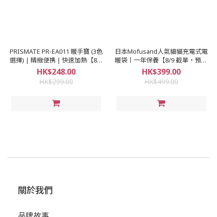
PRISMATE PR-EA011 暖手寶 (3色
日本Mofusand人氣貓貓充電式電
選擇) | 精緻便携 | 快速加熱【8/9
暖袋丨一年保養【8/9 截單，預計
截單，預計 :8月尾至9月中發
:8月尾至9月中發貨】】
HK$248.00
HK$399.00
貨】】
HK$299.00
HK$499.00
關於我們
品牌故事