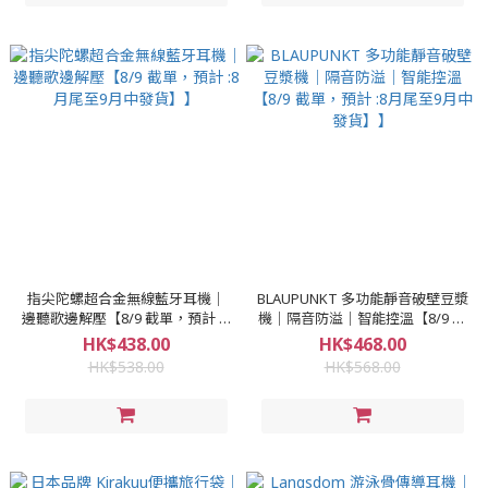
指尖陀螺超合金無線藍牙耳機｜
BLAUPUNKT 多功能靜音破壁豆漿
邊聽歌邊解壓【8/9 截單，預計 :8
機｜隔音防溢｜智能控溫【8/9 截
月尾至9月中發貨】】
單，預計 :8月尾至9月中發貨】】
HK$438.00
HK$468.00
HK$538.00
HK$568.00