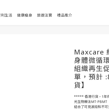
便利生活
健康瘦身
旅遊法寶
禮品推介
Maxcar
身體微循環
組織再生促
單，預計 
貨】
***** 香港行貨，1年保
光生物療法MT-PBMT
結合了可見波段和不可