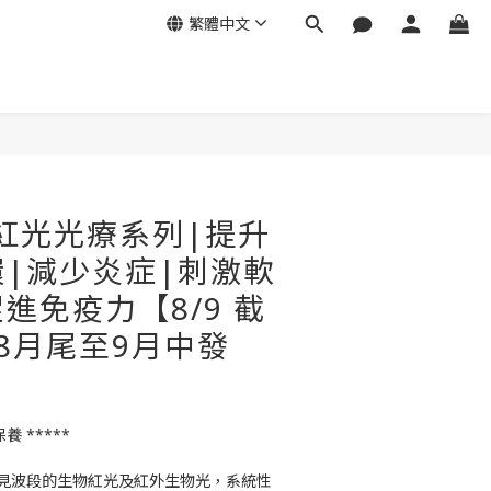
繁體中文
立即購買
e 紅光光療系列|提升
|減少炎症|刺激軟
進免疫力【8/9 截
:8月尾至9月中發
養 *****
見波段的生物紅光及紅外生物光，系統性