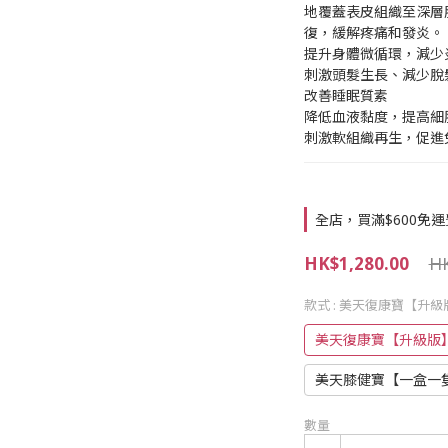
地覆蓋表皮組織至深層
復，緩解疼痛和發炎。
提升身體微循環，減少
刺激頭髮生長、減少脫
改善睡眠質素
降低血液黏度，提高細
刺激軟組織再生，促進
全店，買滿$600免運
HK$1,280.00
HK
款式
: 美天復康寶【升級
美天復康寶【升級版
美天膝健寶【一盒一
數量