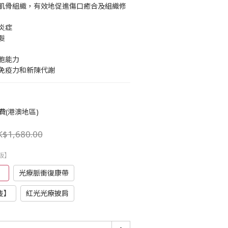
肌骨組織，有效地促進傷口癒合及組織修
炎症
髮
胞能力
免疫力和新陳代謝
費(港澳地區)
$1,680.00
版】
】
光療脈衝復康帶
隻】
紅光光療披肩