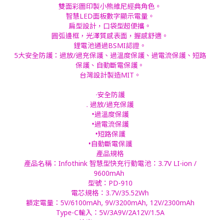
雙面彩圖印製小熊維尼經典角色。
智慧LED面板數字顯示電量。
扁型設計，口袋型超便攜。
圓弧邊框，光澤質感表面，握感舒適。
鋰電池通過BSMI認證。
5大安全防護：過放/過充保護、過溫度保護、過電流保護、短路
保護、自動斷電保護。
台灣設計製造MIT。
·安全防護
. 過放/過充保護
•過溫度保護
•過電流保護
•短路保護
•自動斷電保護
產品規格
產品名稱：Infothink 智慧型快充行動電池：3.7V LI-ion /
9600mAh
型號：PD-910
電芯規格：3.7V/35.52Wh
額定電量：5V/6100mAh, 9V/3200mAh, 12V/2300mAh
Type-C輸入：5V/3A9V/2A12V/1.5A