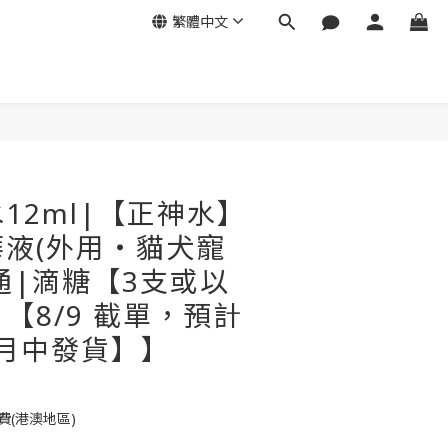
繁體中文
立即購買
12ml|【正神水】
液(外用・貓犬寵
腺通|滴糖【3支或以
【8/9 截單，預計
9月中發貨】】
費(港澳地區)