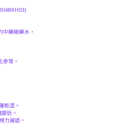
。
4BKH03)
的中藥眼藥水，
。
玄參等。
痕癢乾澀。
離變近。
、視力減退。