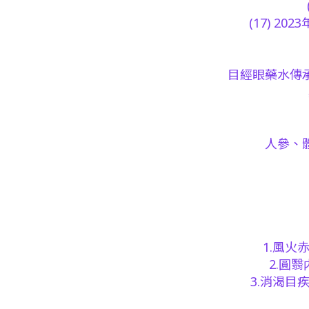
(17) 2
目經眼藥水傳
人參、
1.風火
2.圓
3.消渴目