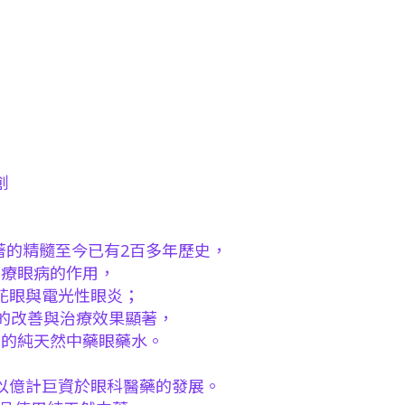
創
著的精髓至今已有2百多年歷史，
治療眼病的作用，
花眼與電光性眼炎；
 的改善與治療效果顯著，
性的純天然中藥眼藥水。
以億計巨資於眼科醫藥的發展。