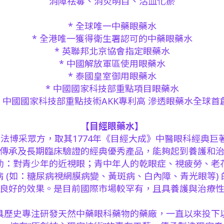
消障祛毒、消炎明目、活血化瘀
* 全球唯一中藥眼藥水
* 全港唯一獲得衛生署認可的中藥眼藥
水
* 英聯邦北京協會指定眼藥水
* 中國解放軍區使用眼藥水
* 泰國皇室御用眼藥水
* 中國國家科技部重點項目眼藥水
* 中國國家科技部重點技術AKK專利高 滲透眼藥水全球首
【目經眼藥水】
法博采眾方，取其1774年《目經大成》中醫眼科經典巨
傳承及長期臨床驗證的經典優秀產品，能夠起到養護和
幼：對青少年的近視眼；青中年人的乾眼症、視疲勞、老
 (如：糖尿病視網膜病變、黃斑病、白內障、青光眼等)
良好的效果。是目前國際市場較罕有，且具養護與治療
具歷史專注研發天然中藥眼科藥物的藥廠，一直以來投下