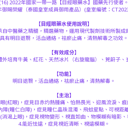
(16) 2022年國家一帶一路【目經眼藥水】國藥先行使者
023年御賜榮耀（泰國皇室成員御用產品）(皇室編號：CT20230
【目經眼藥水使用說明】
承自中醫藥之精髓，精選藥物，運用現代製劑技術所製成
具有明目退翳，活血通絡，祛瘀止痛，清熱解毒之功效
【有效成分】
體外培育牛黃、紅花、天然冰片（右旋龍腦）、茺蔚子、
【功能】
明目退翳，活血通絡，祛瘀止痛，清熱解毒。
【主治】
赤眼(紅眼)，症見目赤灼熱腫痛、怕熱畏光、迎風流淚、
翳内障(瞳仁白障)，症見瞳仁晶珠混濁、飛蚊星點、可視距
疾(消渴上眼)，症見視物變形、視直如曲、物模糊有暗影
4.能近怯遠，症見視近清晰、視遠模糊。