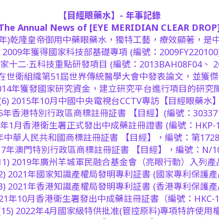
【目經眼藥水】- 年事記錄
The Annual News of [EYE MERIDIAN CLEAR DROP
774年)乾隆皇帝御用中藥眼藥水，獨特工藝，療效顯著，是
2) 2009年獲得國家科技部基礎專項 (編號：2009FY220100
成為國家十二·五科技重點研發項目
(編號：2013BAH08F04、 2
013年在世衛組織第51屆世界傳統醫學大會中發表論文，並獲
) 2014年獲發國家研究資金，建立研究平台進行項目的研究
(6) 2015年10月中國中央電視台CCTV專訪【目經眼藥水
2015年香港特別行政區商標註冊証書 【目經】(編號：303371
2016年1月香港衛生署正式發出中成藥註冊證書 (編號：HKP-12
017年中華人民共和國商標註冊証書 【目經】，編號：第1728
 2017年澳門特別行政區商標註冊証書 【目經】，編號：N/10
(11) 2019年廣州羊城軍民融合基金會（亮眼行動）入列產
12) 2021年國家知識產權局發明專利証書 (國家專利保護產
13) 2021年香港知識產權局發明專利証書 (香港專利保護產
 2021年10月香港衛生署發出中成藥註冊証書（編號：HKC-1
(15) 2022年4月國家級特供批准(管控原料)專項特許使用