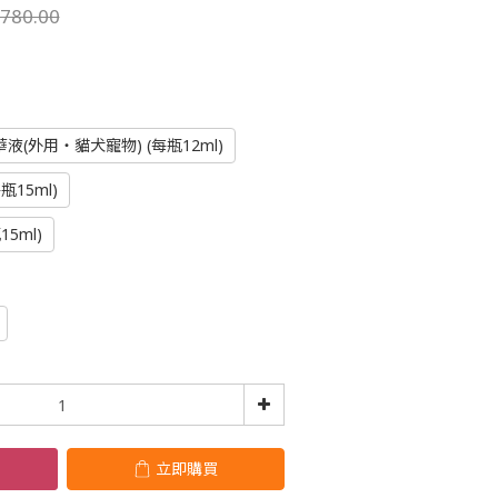
780.00
(外用・貓犬寵物) (每瓶12ml)
15ml)
5ml)
立即購買