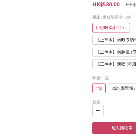
HK$580.00
HK$
產品
: 目經眼藥水12ml
目經眼藥水12ml
【正神水】滴眼液精華液
【正神水】滴腺通 (每瓶
【正神水】滴糖 (每瓶1
數量
: 1盒
1盒
3盒 (優惠價)
數量
加入購物車