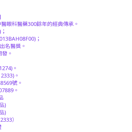
]
中醫眼科醫藥300餘年的經典傳承。
)；
013BAH08F00)；
傑出名醫獎。
開發。
】
274)。
333)。
8569號。
7889。
品
品)
品)
2333）
權