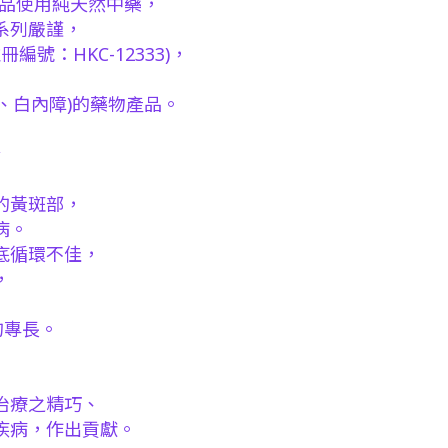
產品使用純天然中藥，
系列嚴謹，
：HKC-12333)，
，
、白內障)的藥物產品。
合
的黃斑部，
病。
底循環不佳，
，
的專長。
治療之精巧、
疾病，作出貢獻。