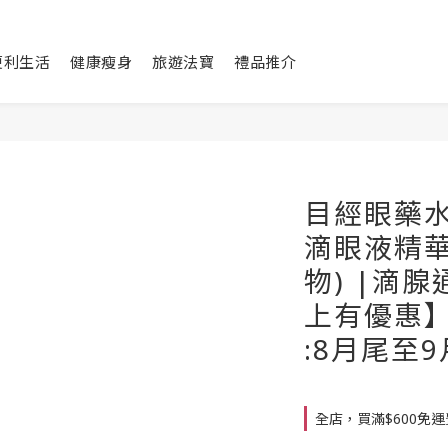
便利生活
健康瘦身
旅遊法寶
禮品推介
目經眼藥水
滴眼液精華
物) |滴
上有優惠】
:8月尾至
全店，買滿$600免運