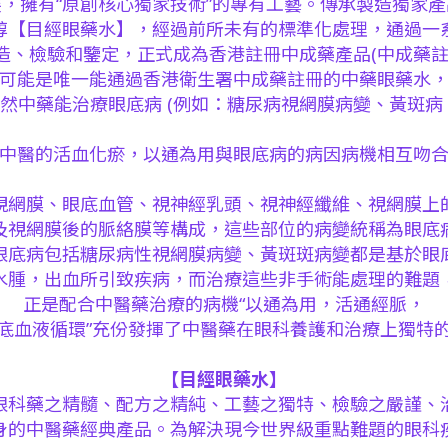
，擁有“原創核心獨家技術”的專有工藝。傳承製造獨家
醇【目經眼藥水】，經過前所未有的標準化處理，通過一
、檢驗和鑒定，正式成為香港註冊中成藥產品(中成藥註冊編號
可能是唯一能通過香港衛生署中成藥註冊的中藥眼藥水
然中藥能治療眼底病 (例如：糖尿病視網膜病變、黃斑病
中醫的活血化瘀，以通為用與眼底病的病因病機相互吻
視網膜、眼底血管、視神經乳頭、視神經纖維、視網膜上
及視網膜後的脈絡膜等構成，這些部位的病變統稱為眼底
眼底病包括糖尿病性視網膜病變、黃斑斑病變都是基於眼
水腫，出血所引致疾病，而治療這些非手術能處理的難題
正是配合中醫藥治療的病機“以通為用，活通經脈，
底血液循環”充份發揮了中醫藥在眼科養護和治療上獨特
【目經眼藥水】
眼科藥之精髓、配方之精純、工藝之獨特、檢驗之嚴謹、
身的中醫藥經典產品。為解決現今世界級重點難題的眼科