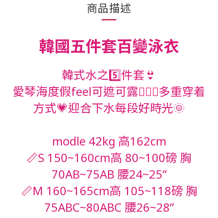
商品描述
韓國五件套百變泳衣
韓式水之5️⃣件套👙
愛琴海度假feel可遮可露👱🏻‍♀️多重穿着
方式💗迎合下水每段好時光🌞
modle 42kg 高162cm
📏S 150~160cm高 80~100磅 胸
70AB~75AB 腰24~25”
📏M 160~165cm高 105~118磅 胸
75ABC~80ABC 腰26~28”