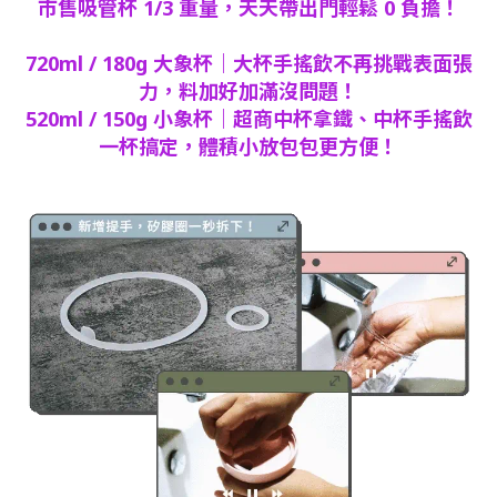
市售吸管杯 1/3 重量，天天帶出門輕鬆 0 負擔！
720ml / 180g 大象杯｜大杯手搖飲不再挑戰表面張
力，料加好加滿沒問題！
520ml / 150g 小象杯｜超商中杯拿鐵、中杯手搖飲
一杯搞定，體積小放包包更方便！