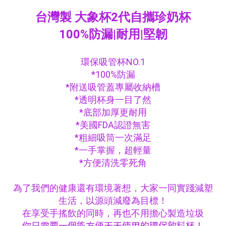
台灣製 大象杯2代自攜珍奶杯
100%防漏|耐用|堅韌
環保吸管杯NO.1
*100%防漏
*附送吸管蓋專屬收納槽
*透明杯身一目了然
*底部加厚更耐用
*美國FDA認證無害
*粗細吸筒一次滿足
*一手掌握，超輕量
*方便清洗零死角
為了我們的健康還有環境著想，大家一同實踐減塑
生活，以源頭減廢為目標！
在享受手搖飲的同時，再也不用擔心製造垃圾
你只需要一個能方便天天使用的環保飲料杯！