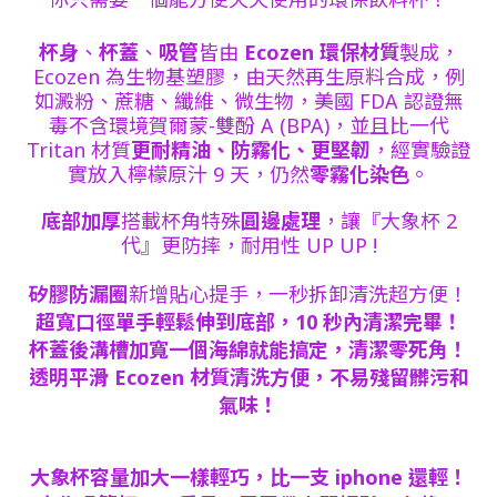
杯身
、
杯蓋
、
吸管
皆由
Ecozen 環保材質
製成，
Ecozen 為生物基塑膠，由天然再生原料合成，例
如澱粉、蔗糖、纖維、微生物，美國 FDA 認證無
毒不含環境賀爾蒙-雙酚 A (BPA)，並且比一代
Tritan 材質
更耐精油、防霧化、更堅韌
，經實驗證
實放入檸檬原汁 9 天，仍然
零霧化染色
。
底部加厚
搭載杯角特殊
圓邊處理
，讓『大象杯 2
代』更防摔，耐用性 UP UP !
矽膠防漏圈
新增貼心提手，一秒拆卸清洗超方便！
超寬口徑單手輕鬆伸到底部，10 秒內清潔完畢！
杯蓋後溝槽加寬一個海綿就能搞定，清潔零死角！
透明平滑 Ecozen 材質清洗方便，不易殘留髒污和
氣味！
大象杯容量加大一樣輕巧，比一支 iphone 還輕！