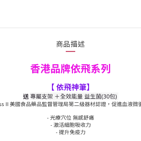
商品描述
香港品牌依飛系列
【
依飛神筆
】
送
專屬支架 ＋全效能量 益生菌(30包)
 Class II 美國食品藥品監督管理局第二級器材認證，促
- 光療穴位 無感舒痛
- 激活細胞吸收力
- 提升免疫力