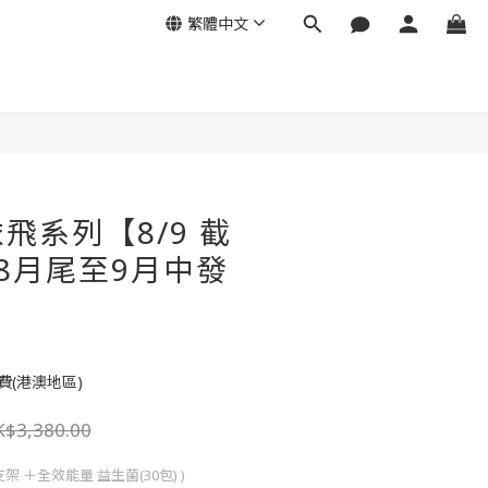
繁體中文
立即購買
飛系列【8/9 截
:8月尾至9月中發
費(港澳地區)
$3,380.00
支架 ＋全效能量 益生菌(30包) )