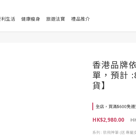
便利生活
健康瘦身
旅遊法寶
禮品推介
香港品牌依
單，預計 
貨】
全店，買滿$600免運
HK$2,980.00
HK
系列
: 依飛神筆 (送 專屬