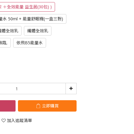
 ＋全效能量 益生菌(30包) )
量水 50ml + 能量舒眠襪(一盒三對)
纖體全效乳
纖體全效乳
霜,
依飛B5能量水
立即購買
加入追蹤清單