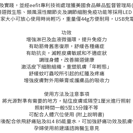
實踐，並經eefit專利技術處理獲美國食品藥品監督管理局(
道微生態、類風濕性關節炎及調節細胞免疫功能等採用LED 
大小可放心使用時尚輕巧，重量僅44g方便耐用，USB充電
功效
增強淋巴及血液微循環，提升免疫力
有助筋骨舊患復原，舒緩各種痛症
有助抗炎，減輕皮膚敏感和不適症狀
調理身體，改善腸道健康
激活皮下細胞組織，重塑肌膚「年輕態」
舒緩蚊叮蟲咬所引起的紅腫及疼痛
增強皮膚對外用藥膏或護膚品的吸收力
使用方法及注意事項
將光源對準有需要的地方，貼住皮膚或隔空1厘米進行照射
照射時間一般5至15分鐘不等
可配合人體穴位使用 (附上說明書)
後配合依飛舒痛貼及814 B5能量水，可加強舒痛功效及肌
孕婦使用前建議諮詢醫生意見