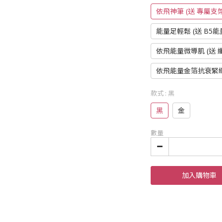
依飛神筆 (送 專屬支架
能量足輕鬆 (送 B5能
依飛能量微導肌 (送 
依飛能量金箔抗衰緊緻
款式
: 黑
黑
金
數量
加入購物車