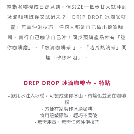
電動咖啡機成日都見到，但SIZE一個壺甘大就沖到
冰滴咖啡既你又試過未？
「
DRIP DROP 冰滴咖啡
壺」無需沖泡技巧，任何人都能自己造出優質咖
啡，實行自己咖啡自己沖！同步預購產品仲有「迷
你咖啡磨」、「熱滴咖啡架 」、「咭片熱滴架」同
埋「矽膠杯咀」。
DRIP DROP 冰滴咖啡壺 - 特點
-
飲用水注入冰模，可製成迷你冰山，
待熔化並滴在咖啡
粉
-
方便
在家製作
冰滴咖啡
- 食用級塑膠製，輕巧不易破
- 無需用電，
無需任何沖泡技巧