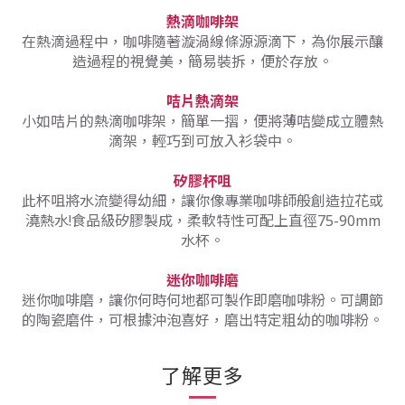
熱滴咖啡架
在熱滴過程中，咖啡隨著漩渦線條源源滴下，為你展示釀
造過程的視覺美，簡易裝拆，便於存放。
咭片熱滴架
小如咭片的熱滴咖啡架，簡單一摺，便將薄咭變成立體熱
滴架，輕巧到可放入衫袋中。
矽膠杯咀
此杯咀將水流變得幼細，讓你像專業咖啡師般創造拉花或
澆熱水!食品級矽膠製成，柔軟特性可配上直徑75-90mm
水杯。
迷你咖啡磨
迷你咖啡磨，讓你何時何地都可製作即磨咖啡粉。可調節
的陶瓷磨件，可根據沖泡喜好，磨出特定粗幼的咖啡粉。
了解更多