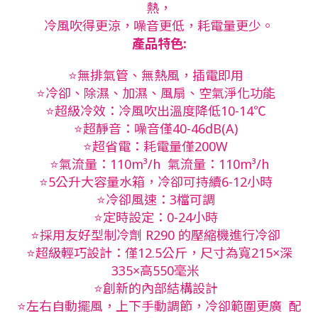
熱，
冷風吹得更涼，噪音更低，耗電量更少。
產品特色:
⭐
無排氣管、無熱風，插電即用
⭐
冷卻、除濕、加濕、風扇、空氣淨化功能
⭐
超級冷效：冷風吹出溫度降低10-14℃
⭐
超靜音：噪音僅40-46dB(A)
⭐
超省電：耗電量僅200W
⭐
氣流量：110m³/h 氣流量：110m³/h
⭐
5公升大容量水箱，冷卻可持續6-12小時
⭐
冷卻風速：3檔可調
⭐
定時設定：0-24小時
⭐
採用友好型制冷劑 R290 的壓縮機進行冷卻
⭐
超級輕巧設計：僅12.5公斤，尺寸為寬215×深
335×高550毫米
⭐
創新的內部結構設計
⭐
左右自動擺風，上下手動調節，冷卻範圍更廣 配