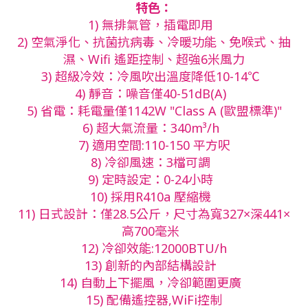
特色：
1) 無排氣管，插電即用
2) 空氣淨化、抗菌抗病毒、冷暖功能、免喉式、抽
濕、Wifi 遙距控制、超強6米風力
3) 超級冷效：冷風吹出溫度降低10-14℃
4) 靜音：噪音僅40-51dB(A)
5) 省電：耗電量僅1142W "Class A (歐盟標準)"
6) 超大氣流量：340m³/h
7) 適用空間:110-150 平方呎
8) 冷卻風速：3檔可調
9) 定時設定：0-24小時
10) 採用R410a 壓縮機
11) 日式設計：僅28.5公斤，尺寸為寬327×深441×
高700毫米
12) 冷卻效能:12000BTU/h
13) 創新的內部結構設計
14) 自動上下擺風，冷卻範圍更廣
15) 配備遙控器,WiFi控制