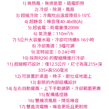
1) 無熱風、無排氣管，插電即用
2) 冷卻、除濕、風扇
3) 超級冷效：冷風吹出溫度降低5-10℃
4) 超靜音：噪音僅40-46dB(A)
5) 超省電：耗電量僅200W
6) 氣流量：110m³/h
7) 5公升大容量水箱，冷卻可持續8-16小時
8) 冷卻風速：3檔可調
9) 定時設定：0-24小時
10) 採用R290 的壓縮機進行冷卻
11) 超級輕巧設計：僅12.5公斤，尺寸為寬215×深
335×高550毫米
12) 可放置於桌面、椅子、廚灶或地面上
13) 創新的內部結構設計
14) 左右自動擺風，上下手動調節，冷卻範圍更廣
15) 配備遙控器
16) 雙橫流風扇，降低噪音
17) 雙直流電機，噪音更低且更耐用