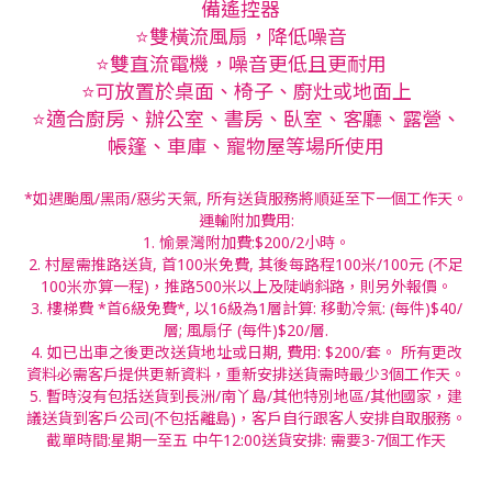
備遙控器
⭐
雙橫流風扇，降低噪音
⭐
雙直流電機，噪音更低且更耐用
⭐
可放置於桌面、椅子、廚灶或地面上
⭐
適合廚房、辦公室、書房、臥室、客廳、露營、
帳篷、車庫、寵物屋等場所使用
*如遇颱風/黑雨/惡劣天氣, 所有送貨服務將順延至下一個工作天。
運輸附加費用:
1. 愉景灣附加費:$200/2小時。
2. 村屋需推路送貨, 首100米免費, 其後每路程100米/100元 (不足
100米亦算一程)，推路500米以上及陡峭斜路，則另外報價。
3. 樓梯費 *首6級免費*, 以16級為1層計算: 移動冷氣: (每件)$40/
層; 風扇仔 (每件)$20/層.
4. 如已出車之後更改送貨地址或日期, 費用: $200/套。 所有更改
資料必需客戶提供更新資料，重新安排送貨需時最少3個工作天。
5. 暫時沒有包括送貨到長洲/南丫島/其他特別地區/其他國家，建
議送貨到客戶公司(不包括離島)，客戶自行跟客人安排自取服務。
截單時間:星期一至五 中午12:00送貨安排: 需要3-7個工作天