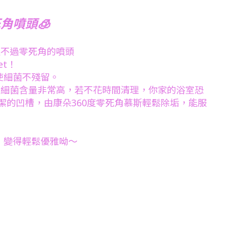
角噴頭🧊
逃不過零死角的噴頭
t！
使細菌不殘留。
內細菌含量非常高，若不花時間清理，你家的浴室恐
潔的凹槽，由康朵360度零死角慕斯輕鬆除垢，能服
，變得輕鬆優雅呦～