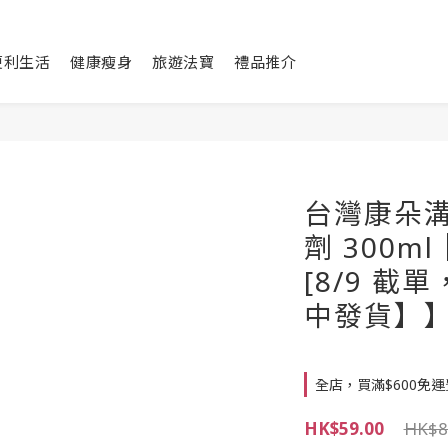
便利生活
健康瘦身
旅遊法寶
禮品推介
台灣康朵
劑 300m
[8/9 截
中發貨】
全店，買滿$600免運
HK$59.00
HK$8