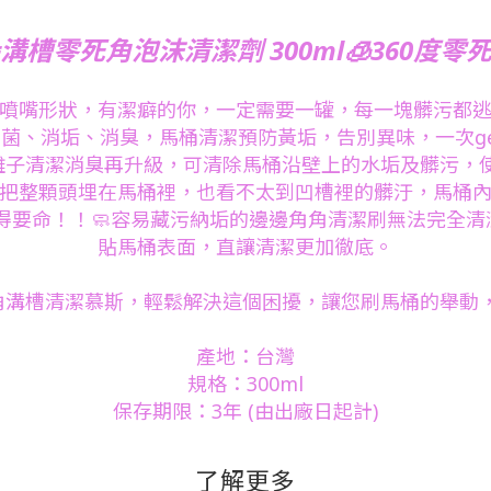
溝槽零死角泡沫清潔劑 300ml🧊360度零死
噴嘴形狀，有潔癖的你，一定需要一罐，每一塊髒污都
除菌、消垢、消臭，馬桶清潔預防黃垢，告別異味，一次ge
銀離子清潔消臭再升級，可清除馬桶沿壁上的水垢及髒污，
算把整顆頭埋在馬桶裡，也看不太到凹槽裡的髒汙，馬桶
要命！！🧼容易藏污納垢的邊邊角角清潔刷無法完全清
貼馬桶表面，直讓清潔更加徹底。
零死角溝槽清潔慕斯，輕鬆解決這個困擾，讓您刷馬桶的舉動
產地：台灣
規格：300ml
保存期限：3年 (由出廠日起計)
了解更多