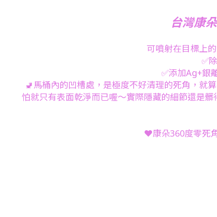
台灣康朵
可噴射在目標上的
✅
✅添加Ag+
🚽馬桶內的凹槽處，是極度不好清理的死角，就
怕就只有表面乾淨而已喔～實際隱藏的細節還是髒得
❤️康朵360度