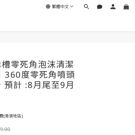
繁體中文
立即購買
溝槽零死角泡沫清潔
l｜360度零死角噴頭
單，預計 :8月尾至9月
】
費(港澳地區)
9.00