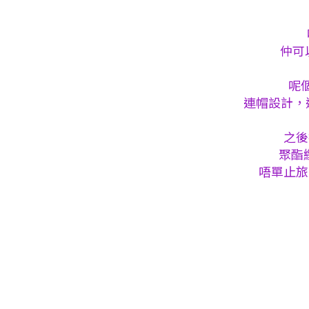
仲可
呢
連帽設計，
之後
聚酯
唔單止旅