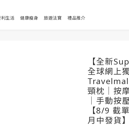
便利生活
健康瘦身
旅遊法寶
禮品推介
【全新Sup
全球網上獨
Travelm
頸枕│按
│手動按
【8/9 截
月中發貨