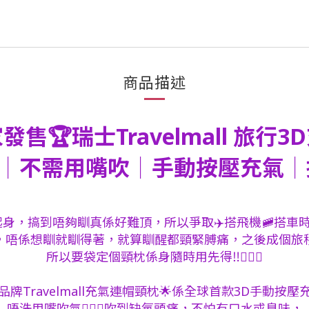
商品描述
售🏆瑞士Travelmall 旅行
│不需用嘴吹│手動按壓充氣
身，搞到唔夠瞓真係好難頂，所以爭取✈️搭飛機🚞搭車
，唔係想瞓就瞓得著，就算瞓醒都頸緊膊痛，之後成個旅程
所以要袋定個頸枕係身隨時用先得‼️💁🏻‍♀️
品牌Travelmall充氣連帽頸枕🌟係全球首款3D手動按壓
唔洗用嘴吹氣🙅🏻‍♀️吹到缺氧頭痛，不怕有口水或臭味，