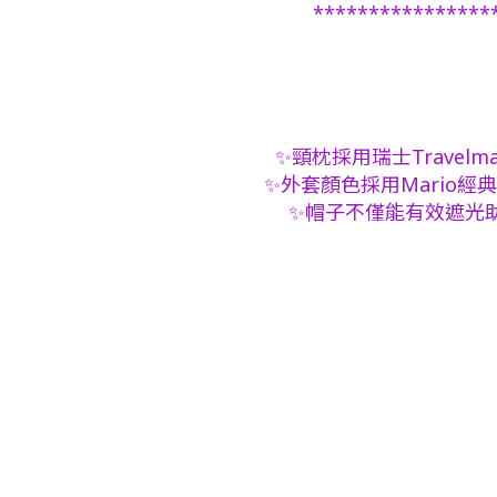
****************
✨頸枕採用瑞士Trave
✨外套顏色採用Mario經
✨帽子不僅能有效遮光