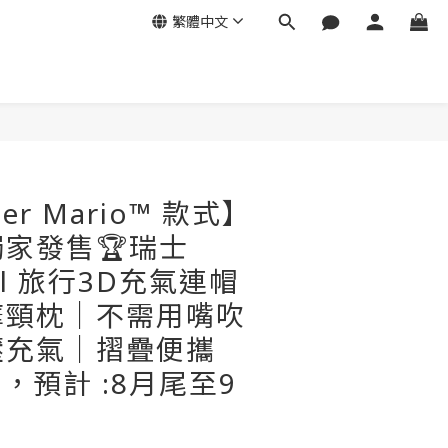
繁體中文
立即購買
er Mario™ 款式】
家發售🏆瑞士
all 旅行3D充氣連帽
摩頸枕│不需用嘴吹
壓充氣│摺疊便攜
單，預計 :8月尾至9
】