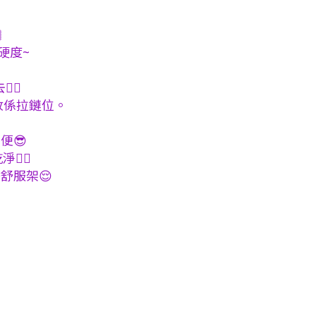

硬度~
🏻
收係拉鏈位。
便😎
🏻
舒服架😌