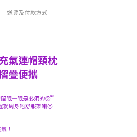
送貨及付款方式
3D充氣連帽頸枕
│摺疊便攜
時間眠一眠是必須的😴
就周身唔舒服架喇😣
充氣！