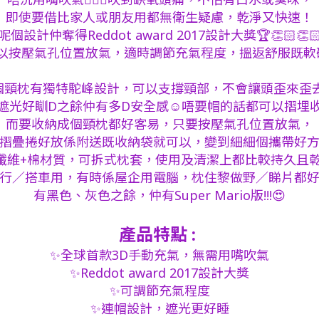
即使要借比家人或朋友用都無衛生疑慮，乾淨又快速！
呢個設計仲奪得Reddot award 2017設計大獎🏆👏🏻👏
以按壓氣孔位置放氣，適時調節充氣程度，搵返舒服既軟
個頸枕有獨特駝峰設計，可以支撐頸部，不會讓頭歪來歪去👍
遮光好瞓D之餘仲有多D安全感☺️唔要帽的話都可以摺埋
而要收納成個頸枕都好客易，只要按壓氣孔位置放氣，
摺疊捲好放係附送既收納袋就可以，變到細細個攜帶好方
纖維+棉材質，可拆式枕套，使用及清潔上都比較持久且乾淨
行／搭車用，有時係屋企用電腦，枕住黎做野／睇片都好
有黑色、灰色之餘，仲有Super Mario版!!!😍
產品特點 :
✨全球首款3D手動充氣，無需用嘴吹氣
✨Reddot award 2017設計大獎
✨可調節充氣程度
✨連帽設計，遮光更好睡