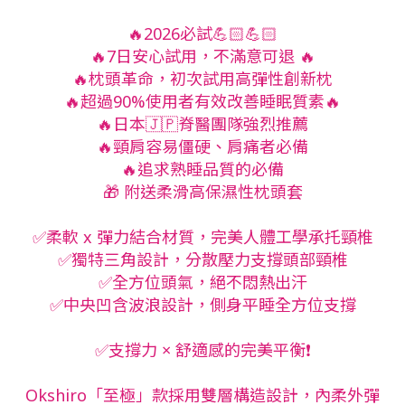
🔥2026必試💪🏻💪🏻
🔥7日安心試用，不滿意可退 🔥
🔥枕頭革命，初次試用高彈性創新枕
🔥超過90%使用者有效改善睡眠質素🔥
🔥日本🇯🇵脊醫團隊強烈推薦
🔥頸肩容易僵硬、肩痛者必備
🔥追求熟睡品質的必備
🎁 附送柔滑高保濕性枕頭套
✅柔軟 x 彈力結合材質，完美人體工學承托頸椎
✅獨特三角設計，分散壓力支撐頭部頸椎
✅全方位頭氣，絕不悶熱出汗
✅中央凹含波浪設計，側身平睡全方位支撐
✅支撐力 × 舒適感的完美平衡❗️
Okshiro「至極」款採用雙層構造設計，內柔外彈