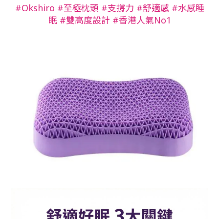
#Okshiro #至極枕頭 #支撐力 #舒適感 #水感睡
眠 #雙高度設計 #香港人氣No1