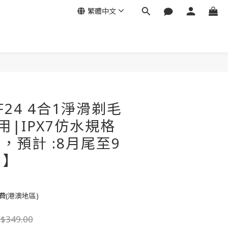
繁體中文
立即購買
MIF24 4合1淨滑剃毛
用|IPX7仿水規格
單，預計 :8月尾至9
】】
費(港澳地區)
$349.00