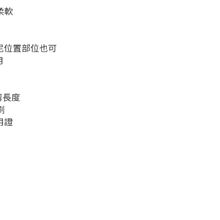
柔軟
堅尼位置部位也可
用
剪長度
刷
用證