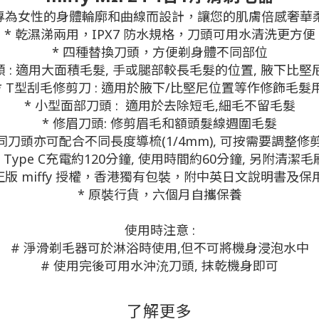
 專為女性的身體輪廓和曲線而設計，讓您的肌膚倍感奢華
* 乾濕涕兩用，IPX7 防水規格，刀頭可用水清洗更方便
* 四種替換刀頭，方便剃身體不同部位
頭 : 適用大面積毛髮, 手或腿部較長毛髮的位置, 腋下比
* T型刮毛修剪刀 : 適用於腋下/比堅尼位置等作修飾毛髮
* 小型面部刀頭 : 適用於去除短毛,細毛不留毛髮
* 修眉刀頭: 修剪眉毛和額頭髮線週圍毛髮
不同刀頭亦可配合不同長度導梳(1/4mm), 可按需要調整修
* Type C充電約120分鐘, 使用時間約60分鐘, 另附清潔毛
 正版 miffy 授權，香港獨有包裝，附中英日文說明書及保
* 原裝行貨，六個月自攜保養
使用時注意 :
# 淨滑剃毛器可於淋浴時使用,但不可將機身浸泡水中
# 使用完後可用水沖㳘刀頭, 抹乾機身即可
了解更多