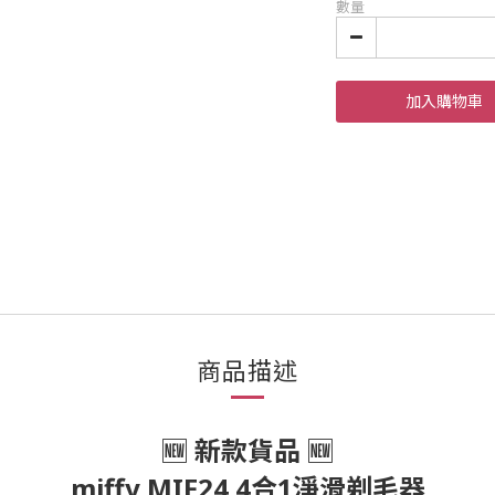
數量
加入購物車
商品描述
🆕 新款貨品 🆕
miffy MIF24 4合1淨滑剃毛器