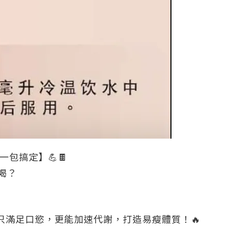
一包搞定】
💪
🍫
喝？
粉），不只滿足口慾，更能加速代謝，打造易瘦體質！
🔥