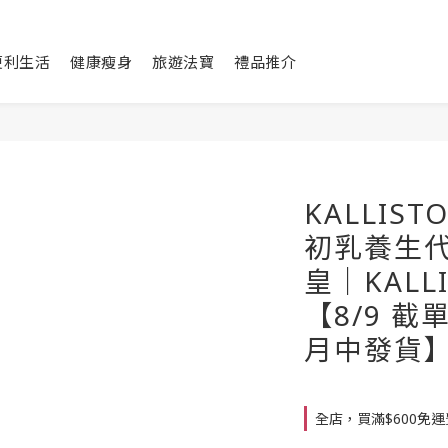
便利生活
健康瘦身
旅遊法寶
禮品推介
KALLIST
初乳養生代
皇｜KALL
【8/9 截
月中發貨
全店，買滿$600免運