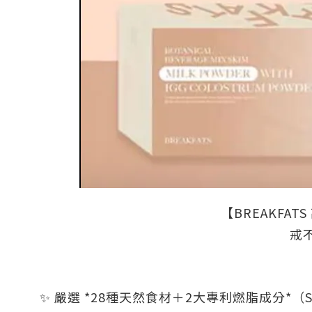
【BREAKFA
戒
嚴選 *28種天然食材＋2大專利燃脂成分*（S
✨