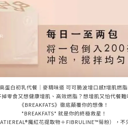
TS 高蛋白初乳代餐｜麥精味道 可可脆波增口感
增肌燃脂
❗️
不掉零食又想健康增肌、高效燃脂？想增肌又怕代餐難
《BREAKFATS》徹底顛覆你的想像！
*BREAKFATS* 就是你的終極救星！
ATIEREAL®魔紅花提取物＋FIBRULINE™菊