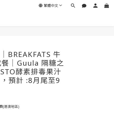
繁體中文
立即購買
O｜BREAKFATS 牛
餐｜Guula 隔糖之
ISTO酵素排毒果汁
單，預計 :8月尾至9
】
費(港澳地區)