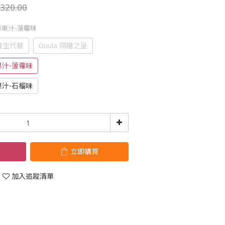
320.00
排毒果汁-菠蘿味
乳養生代餐
Guula 隔糖之皇
果汁-菠蘿味
果汁-石榴味
立即購買
加入追蹤清單