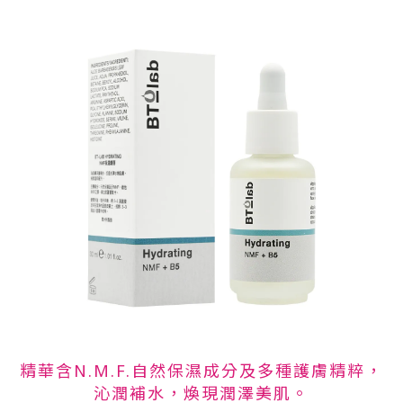
精華含N.M.F.自然保濕成分及多種護膚精粹，
沁潤補水，煥現潤澤美肌。