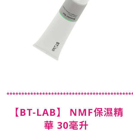
******************************************
【BT-LAB】 NMF保濕精
華 30毫升