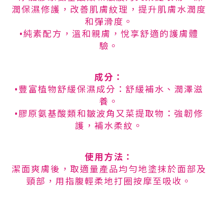
潤保濕修護，改善肌膚紋理，提升肌膚水潤度
和彈滑度。
•純素配方，溫和親膚，悅享舒適的護膚體
驗。
成分
：
•豐富植物舒緩保濕成分：舒緩補水、潤澤滋
養。
•膠原氨基酸類和皺波角又菜提取物：強韌修
護，補水柔紋。
使用方法：
潔面爽膚後，取適量產品均勻地塗抹於面部及
頸部，用指腹輕柔地打圈按摩至吸收。