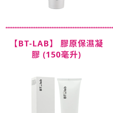
************************************************************
【BT-LAB】 膠原保濕凝
膠 (150毫升)