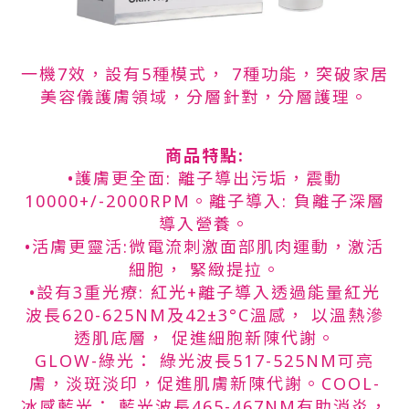
一機7效，設有5種模式， 7種功能，突破家居
美容儀護膚領域，分層針對，分層護理。
商品特點:
•護膚更全面: 離子導出污垢，震動
10000+/-2000RPM。離子導入: 負離子深層
導入營養。
•活膚更靈活:微電流刺激面部肌肉運動，激活
細胞， 緊緻提拉。
•設有3重光療: 紅光+離子導入透過能量紅光
波長620-625NM及42±3°C溫感， 以溫熱滲
透肌底層， 促進細胞新陳代謝。
GLOW-綠光： 綠光波長517-525NM可亮
膚，淡斑淡印，促進肌膚新陳代謝。COOL-
冰感藍光： 藍光波長465-467NM有助消炎，