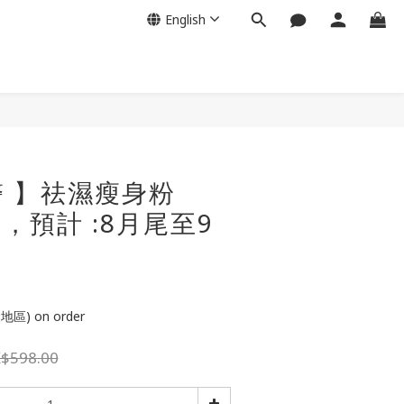
English
BUY NOW
 】祛濕瘦身粉
單，預計 :8月尾至9
】
) on order
$598.00