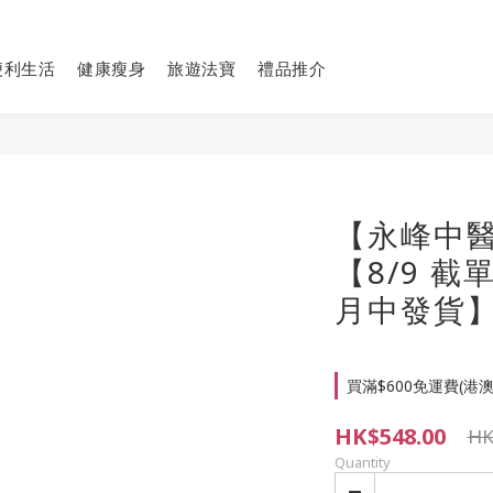
便利生活
健康瘦身
旅遊法寶
禮品推介
【永峰中醫
【8/9 截
月中發貨
買滿$600免運費(港澳地區
HK$548.00
HK
Quantity