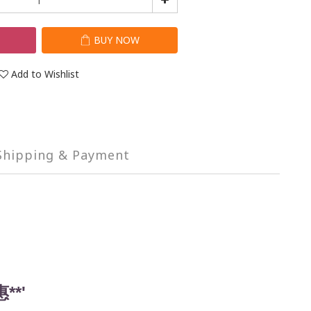
T
BUY NOW
Add to Wishlist
Shipping & Payment
*'