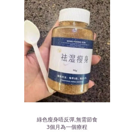
綠色瘦身唔反彈,無需節食
3個月為一個療程