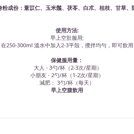
身粉成份：薏苡仁、玉米鬚、茯苓、白朮、桂枝、甘草、
使用方法:
早上空肚服用;
在250-300ml 溫水中加入2-3平殼，攪拌均勻，即可飲用
保健服用量：
大人 - 3勺/杯（2-3次/星期）
小朋友 - 2勺/杯（1-2次/星期）
減肥： 3勺/杯（每天）
早上空腹飲用