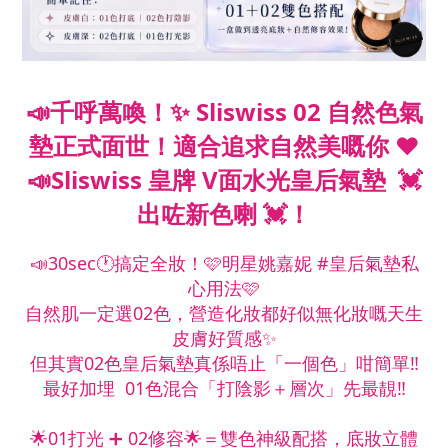
📣千呼萬喚！✨ Sliswiss 02 自然色氣
墊正式面世！適合追求自然美嘅你 ❤️
📣Sliswiss 皇牌 V面水光皇后氣墊 💓
出咗新色喇 💓！
📣30sec🕐搞定全妝！🩷明星姚嘉妮 #皇后氣墊私
心用法🩷
自然肌一定選02色，營造化妝都好似無化妝嘅天生
皮膚好質感✨
但其實02色皇后氣墊真係唔止「一個色」咁簡單‼️
最好加埋 01色混合「打陰影＋層次」先最靚‼️
🌟01打光 ➕ 02修容🌟＝雙色神級配搭，底妝立體