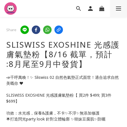
Share
SLISWISS EXOSHINE 光感護
膚氣墊粉【8/16 截單，預計
:8月尾至9月中發貨】
📣千呼萬喚！✨ Sliswiss 02 自然色氣墊正式面世！適合追求自然
美嘅你 ❤️
SLISWISS EXOSHINE 光感護膚氣墊粉【 買2件 $499; 買3件 
$699】
功效：水光感，保養&護膚，不卡✨不浮✨無添加修護
🌟打造閃光party look 針對立體輪廓 ✨韓妹豆腐肌✨防曬