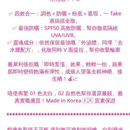
✅ 四效合一：調色＋防曬＋粉底＋遮瑕，一 Take
過搞掂全妝。
✅ 最強防曬：SPF50 高效防曬，幫你徹底隔絕
UVA/UVB。
✅ 靈魂成分：依然保留最強嘅「外泌體」同埋「去
水腫配方」，化妝同時 V 面提拉，幫你收緊輪廓
最犀利係佢嘅「即時泵漲」效果，輕輕一拍，蘋果
肌即時變得飽滿有彈性，成個人望落去精神晒、後
生晒！🍎📈
唔使再驚 01 色太白，02 自然色幫你還原最靚、最
真實嘅膚質！Made in Korea 🇰🇷 質素保證
******************************************
想擁有顏值天花板,達到無可挑剔的巔峰。白到發光