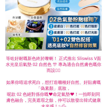
等咗好耐嘅新色終於嚟喇！ 正式推出 Sliswiss V面
水光皇后氣墊 02 自然色 🎊 專為適合自然膚色嘅你
而設🧏‍♀️
如果你唔追求死白，想打造嗰種好自然、好貼膚嘅
「偽素顏」底妝，
呢款 02 色絕對係你嘅❤️命定氣墊❤️！一拍即刻同
膚色融合，完美遮瑕之餘，仲可以散發出韓式健康
水光感！✨💦