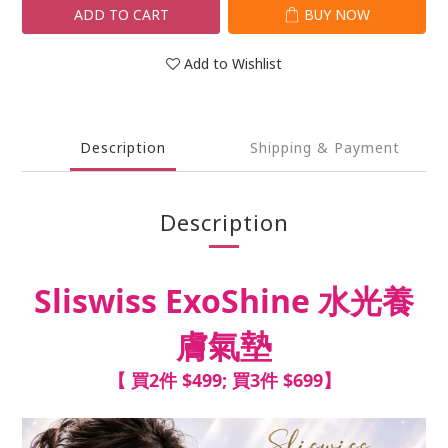
ADD TO CART
BUY NOW
Add to Wishlist
Description
Shipping & Payment
Description
Sliswiss ExoShine 水光養
膚氣墊
【 買2件 $499; 買3件 $699】