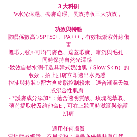
3 大科硏
✨
水光保濕、養膚遮瑕、長效持妝三大功效 。
功效與特點
防曬係數高✨SPF50+、PA+++，有效抵禦紫外線傷
害
遮瑕力強✨可均勻膚色、遮蓋瑕疵、暗沉與毛孔，
同時保持自然光澤感
-妝效自然水潤打造具韓式奶油肌（Glow Skin）的
妝效，拍上肌膚立即透出水亮感
控油與持妝✨配方含皮脂控制粉末，適合潮濕天氣
或混合性肌膚
- *護膚成分添加*：蘊含透明質酸、玫瑰花萃取、
薄荷提取物及維他命E，可在上妝同時滋潤與修護
肌膚
適用任何膚質
質地輕盈細緻，不易卡粉；厚疊亦保持貼膚自然。