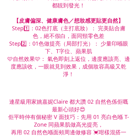
都靚到發光！
【皮膚偏深、健康膚色／想妝感更貼更自然】
Step1️⃣：02色打底（主打底妝）： 完美貼合膚
色，絕不假白，面同頸零色差
Step2️⃣：01色做提亮（局部打光）： 少量印喺眼
下、T字位、蘋果肌
🩷自然效果🩷： 氣色即刻上返位，邊度應該亮、邊
度應該收，一眼就見到效果，成個妝容高級又乾
淨！
連星級用家姚嘉妮Claire 都大讚 02 自然色係佢嘅
最新心頭好😍
佢平時仲有個秘密 V 面技巧：先用 01 亮白色喺 T-
Zone 同蘋果肌做高光提亮，
再用 02 自然色喺面頰周邊做修容 💓咁樣混搭一