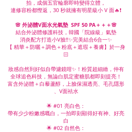
拍，成個五官輪廓即時變得立體，
連修容粉都慳返，30 秒就擁有明星級小 V 面🔥❗️
🌸 外泌體V面水光氣墊 SPF 50 PA＋＋＋🌸
結合外泌體修護科技，韓國「院線級」氣墊
消炎配方打造小V臉‼️✨完美結合6合一✨
【 精華＋防曬＋調色＋粉底＋遮瑕＋養膚】於一身
🏻
妝感自然到好似自帶濾鏡咁✨！粉質超細緻，仲有
全球追色科技，無論白肌定蜜糖肌都即刻提亮！
富含外泌體＋白藜蘆醇，上臉保濕透亮、毛孔隱形
、V面袪水
🌟 #01 亮白色：
帶有少少粉嫩感嘅白，一拍即刻顯得好有神、好亮
白
🌟 #02 自然色：