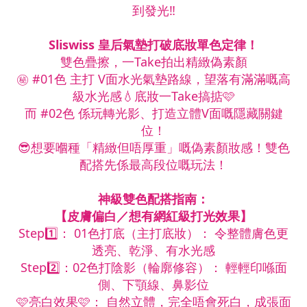
到發光‼️
Sliswiss 皇后氣墊打破底妝單色定律！
雙色疊擦，一Take拍出精緻偽素顏
㊙️ #01色 主打 V面水光氣墊路線，望落有滿滿嘅高
級水光感💧底妝一Take搞掂🩷
而 #02色 係玩轉光影、打造立體V面嘅隱藏關鍵
位！
😎想要嗰種「精緻但唔厚重」嘅偽素顏妝感！雙色
配搭先係最高段位嘅玩法！
神級雙色配搭指南：
【皮膚偏白／想有網紅級打光效果】
Step1️⃣： 01色打底（主打底妝）： 令整體膚色更
透亮、乾淨、有水光感
Step2️⃣：02色打陰影（輪廓修容）： 輕輕印喺面
側、下顎線、鼻影位
🩷亮白效果🩷： 自然立體，完全唔會死白，成張面