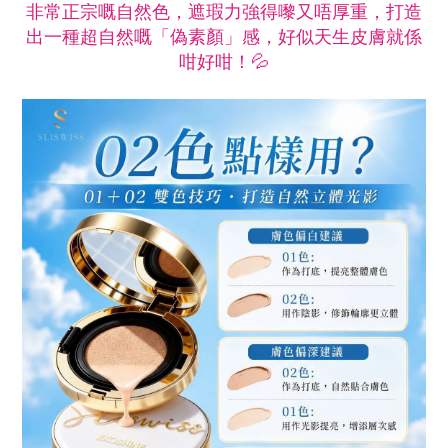
非常正宗嘅自然色，遮瑕力強得嚟又唔厚重，打造
出一種超自然嘅「偽素顏」感，好似天生皮膚就係
咁好咁！💦