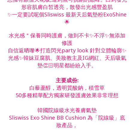
形容肌膚白皙透亮，散發出光感豐盈肌
✨一定要試呢個Sliswiss 最新天后氣墊粉ExoShine
🌟
水光感＂保養同時護膚，做到不卡✨不浮✨無添加
修護
自信返晒嚟🌟打造閃光party look 針對立體輪廓✨
光感✨韓妹豆腐肌、美妝教主及IG網紅、天后吸氣
墊👏🏻明星都紛紛入手。
主要成份:
白藜蘆醇，透明質酸鈉，積雪草
50多種精華配方獨家研發護膚效果非常理想
韓國院線級水光養膚氣墊
Sliswiss Exo Shine BB Cushion 為「院線級」底
妝產品，