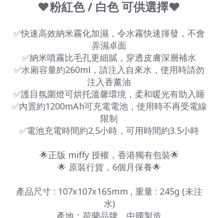
❤️粉紅色 / 白色 可供選擇❤️
✅快速高效納米霧化加濕，令水霧快速揮發，不會
弄濕卓面
✅納米噴霧比毛孔更細膩，穿透皮膚深層補水
✅水廂容量約260ml，請注入自來水，使用時請勿
注入香薰油
✅護目氛圍燈可烘托溫馨環境，柔和暖光有助入睡
✅內置約1200mAh可充電電池，使用時不再受電線
限制
✅電池充電時間約2.5小時，可用時間約3.5小時
🌟正版 miffy 授權，香港獨有包裝🌟
🌟 原裝行貨，6個月保養🌟
產品尺寸 : 107x107x165mm , 重量 : 245g (未注
水)
產地：荷蘭品牌，中國製造