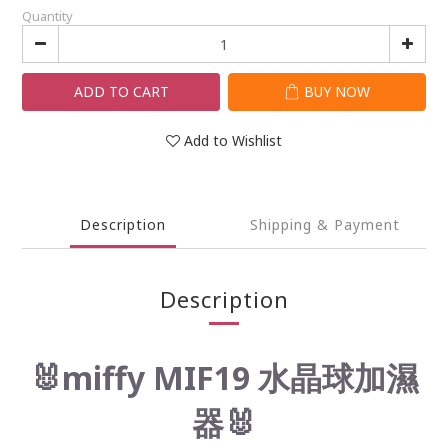
Quantity
ADD TO CART
BUY NOW
Add to Wishlist
Description
Shipping & Payment
Description
🐰miffy MIF19 水晶球加濕
器🐰