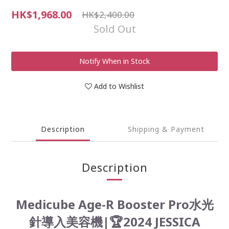
HK$1,968.00
HK$2,400.00
Sold Out
Notify When in Stock
Add to Wishlist
Description
Shipping & Payment
Description
Medicube Age-R Booster Pro水光
針導入美容機|🏆2024 JESSICA