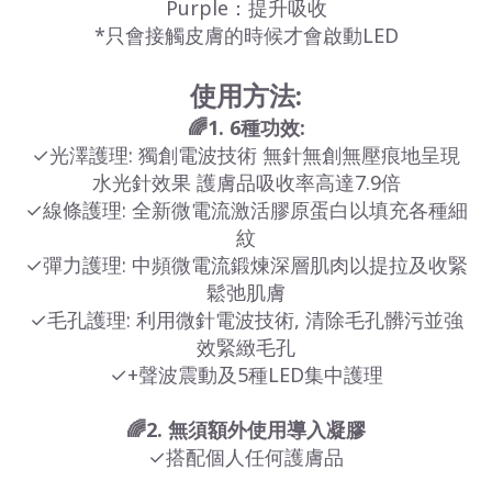
Purple：提升吸收
*只會接觸皮膚的時候才會啟動LED
使用方法:
🌈1. 6種功效:
✓光澤護理: 獨創電波技術 無針無創無壓痕地呈現
水光針效果 護膚品吸收率高達7.9倍
✓線條護理: 全新微電流激活膠原蛋白以填充各種細
紋
✓彈力護理: 中頻微電流鍛煉深層肌肉以提拉及收緊
鬆弛肌膚
✓毛孔護理: 利用微針電波技術, 清除毛孔髒污並強
效緊緻毛孔
✓+聲波震動及5種LED集中護理
🌈2. 無須額外使用導入凝膠
✓搭配個人任何護膚品