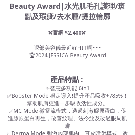
Beauty Award|水光肌毛孔護理/斑
點及瑕疵/去水腫/提拉輪廓
❌官網 $2,400❌
呢部美容儀最近好HIT啊~~~
🏆2024 JESSICA Beauty Award
產品特點 :
✨智慧多功能 6in1
✅Booster Mode 穩定導入❗提升產品吸收+785%！
幫助肌膚更進一步吸收活性成分。
✅MC Mode 微電流模式，透過刺激膠原蛋白，促
進膠原蛋白再生，改善紋理、法令紋及改過眼周肌
膚
✅Derma Mode 刺激內部肌肉，真皮噴射模式，改