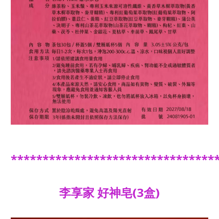
********************************
李享家 好神皂(3盒)