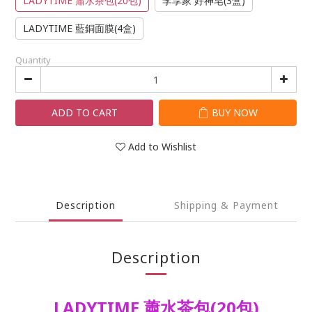
LADYTIME 蕭水茶包(20包)
李享家 好神皂(3盒)
LADYTIME 藍銅面膜(4盒)
Quantity
ADD TO CART
BUY NOW
Add to Wishlist
Description
Shipping & Payment
Description
LADYTIME 蕭水茶包(20包)