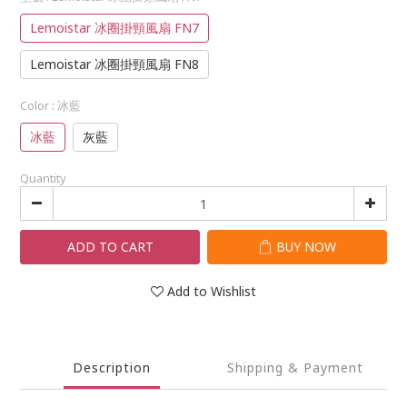
Lemoistar 冰圈掛頸風扇 FN7
Lemoistar 冰圈掛頸風扇 FN8
Color
: 冰藍
冰藍
灰藍
Quantity
ADD TO CART
BUY NOW
Add to Wishlist
Description
Shipping & Payment