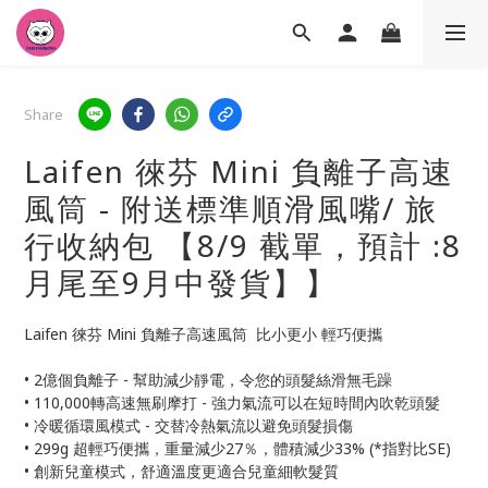
Share
Laifen 徠芬 Mini 負離子高速
風筒 - 附送標準順滑風嘴/ 旅
行收納包 【8/9 截單，預計 :8
月尾至9月中發貨】】
Laifen 徠芬 Mini 負離子高速風筒  比小更小 輕巧便攜
• 2億個負離子 - 幫助減少靜電，令您的頭髮絲滑無毛躁
• 110,000轉高速無刷摩打 - 強力氣流可以在短時間內吹乾頭髮
• 冷暖循環風模式 - 交替冷熱氣流以避免頭髮損傷
• 299g 超輕巧便攜，重量減少27％，體積減少33% (*指對比SE)
• 創新兒童模式，舒適溫度更適合兒童細軟髮質