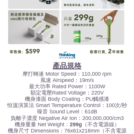
產品規格
摩打轉速
Motor Speed
：
110,000 rpm
風速
Airspeed
：
19m/s
最大功率
Rated Power
：
1100W
額定電壓
Rated Voltage
：
220V
機身漆面
Body Coating
：
PU
觸感漆
恒溫演算法
Smart Temperature Control
：
100
次
/
秒
噪音
Sound Level
：
61dB
負離子濃度
Negative Air Ion
：
200,000,000/cm3
機身重量
Net Weight
：
299g
（不含電源線）
機身尺寸
Dimensions
：
76x61x218mm
（不含電源