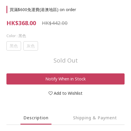
買滿$600免運費(港澳地區) on order
HK$368.00
HK$442.00
Color
: 黑色
黑色
灰色
Sold Out
Notify When in Stock
Add to Wishlist
Description
Shipping & Payment