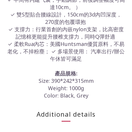
達10cm。 ）
✓ 雙S型貼合腰線設計，150cm的3d內凹深度，
270度的包覆環抱
✓ ⽀撐⼒：⾏業⾸創的內嵌nylon⽀架，⽐⾼密度
記憶棉更能提升腰椎⽀撐⼒，同時Q彈舒適
✓ 柔軟Rua內芯：美國Huntsman優質原料，不易
⽼化，不掉粉塵； ✓ 多場景使⽤： 汽車出⾏/辦公
午休皆可滿⾜
產品規格:
Size: 390*242*315mm
Weight: 1000g
Color: Black, Grey
Additional details