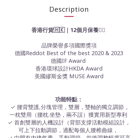
Description
香港行貨🇭🇰｜12個月保養👍🏻
品牌榮譽多項國際獎項
德國Reddot Best of the best 2020 & 2023
德國IF Award
香港環球設計HKDA Award
美國繆斯金獎 MUSE Award
功能特點：
✓ 腰背雙護,分塊管理，雙層，雙軸的獨⽴調節，
⼀枕雙⽤（腰枕.坐墊，兩不誤）獲實⽤新型專利
✓ ⾸創雙層的⼈機設計（背部⽀撐活動模組設計，
可上下拉動調節，適配每個⼈腰椎曲線，
✓ 中間有內建⽓囊，⼿動調節，前後調整幅度可⾼